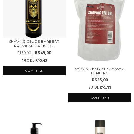
SHAVING GEL DE BARBEAR
PREMIUM BLACK FIX...
R$45,00
R$59,90
10
X DE
R$5,43
SHAVING EM GEL CLASSE A
REFIL 1KG
R$35,00
8
X DE
R$5,11