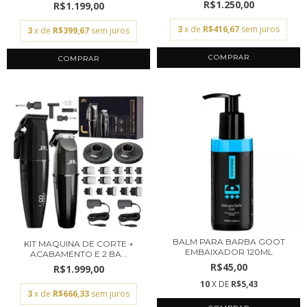
R$1.250,00
R$1.199,00
3
x de
R$416,67
sem juros
3
x de
R$399,67
sem juros
BALM PARA BARBA GOOT
KIT MAQUINA DE CORTE +
EMBAIXADOR 120ML
ACABAMENTO E 2 BA...
R$45,00
R$1.999,00
10
X DE
R$5,43
3
x de
R$666,33
sem juros