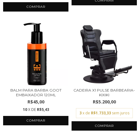
BALM PARA BARBA GOOT
CADEIRA X1 PULSE BARBEARIA-
EMBAIXADOR 120ML
KIXIKI
R$45,00
R$5.200,00
10
X DE
R$5,43
3
x de
R$1.733,33
sem juros