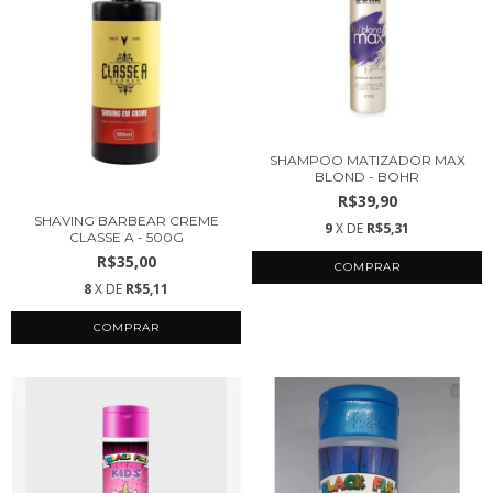
SHAMPOO MATIZADOR MAX
BLOND - BOHR
R$39,90
SHAVING BARBEAR CREME
9
X DE
R$5,31
CLASSE A - 500G
R$35,00
8
X DE
R$5,11