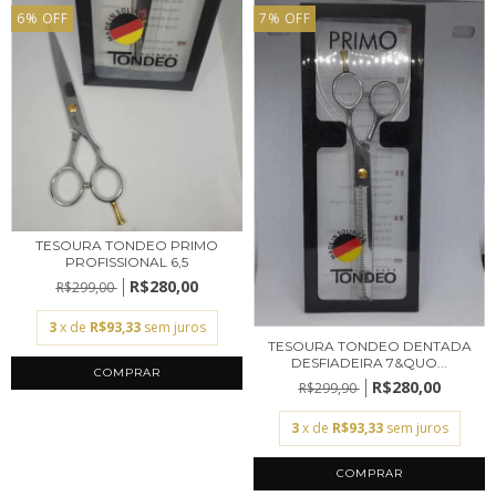
6
%
OFF
7
%
OFF
TESOURA TONDEO PRIMO
PROFISSIONAL 6,5
R$280,00
R$299,00
3
x de
R$93,33
sem juros
TESOURA TONDEO DENTADA
DESFIADEIRA 7&QUO...
R$280,00
R$299,90
3
x de
R$93,33
sem juros