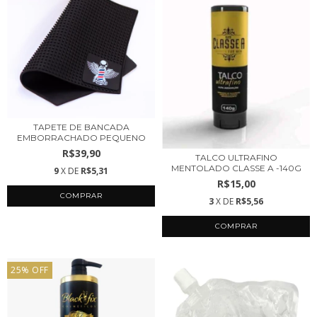
TAPETE DE BANCADA
EMBORRACHADO PEQUENO
R$39,90
TALCO ULTRAFINO
MENTOLADO CLASSE A -140G
9
X DE
R$5,31
R$15,00
3
X DE
R$5,56
25
%
OFF